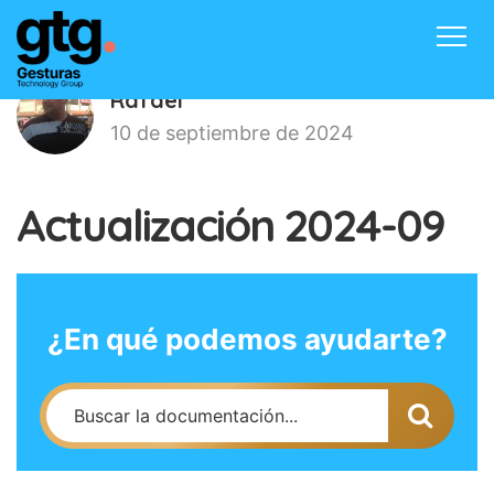
Inicio
Productos
Contacto
Rafael
Blog
Acceder
10 de septiembre de 2024
Actualización 2024-09
¿En qué podemos ayudarte?