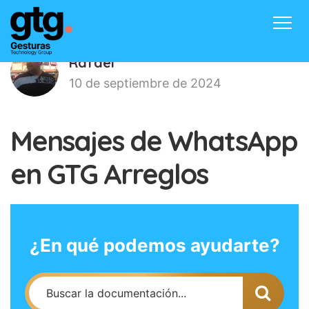
Inicio
Productos
Contacto
Rafael
Blog
Acceder
10 de septiembre de 2024
Mensajes de WhatsApp
en GTG Arreglos
¿En qué podemos ayudarte?