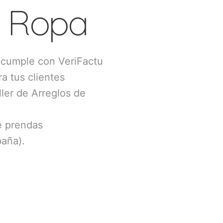
e Ropa
 cumple con VeriFactu
a tus clientes
ler de Arreglos de
e prendas
paña).