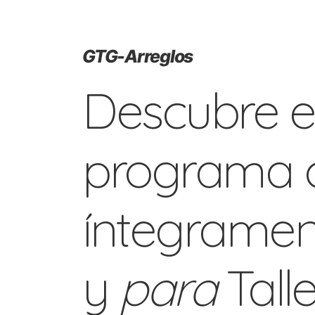
GTG-Arreglos
Descubre e
programa 
íntegrame
y
para
Tall