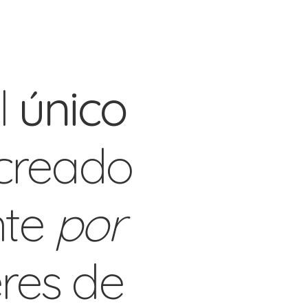
l
único
creado
nte
por
eres de