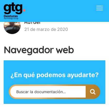
Inicio
Productos
Contacto
Rafael
Blog
Acceder
21 de marzo de 2020
Navegador web
¿En qué podemos ayudarte?