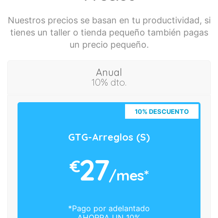
Nuestros precios se basan en tu productividad, si
tienes un taller o tienda pequeño también pagas
un precio pequeño.
Anual
10% dto.
10% DESCUENTO
GTG-Arreglos (S)
27
€
/mes*
*Pago por adelantado
AHORRA UN 10%