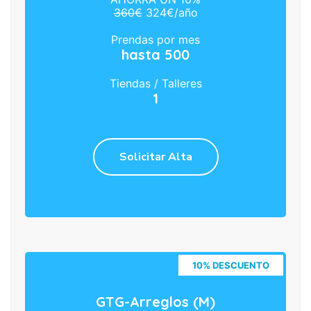
360€
324€/año
Prendas por mes
hasta 500
Tiendas / Talleres
1
Solicitar Alta
10% DESCUENTO
GTG-Arreglos (M)