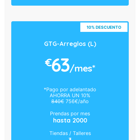
10% DESCUENTO
GTG-Arreglos (L)
63
€
/mes*
*Pago por adelantado
AHORRA UN 10%
840€
756€/año
Prendas por mes
hasta 2000
Tiendas / Talleres
3