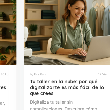
20 Lun
by Eva Ruiz
17 Vie
Tu taller en la nube: por qué
res
digitalizarte es más fácil de lo
que crees
Digitaliza tu taller sin
ar,
complicaciones. Descubre cómo