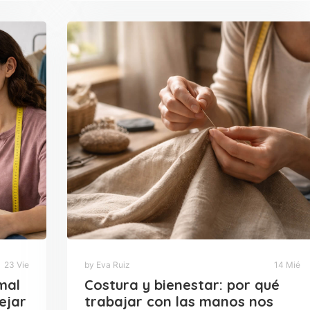
23 Vie
by Eva Ruiz
14 Mié
mal
Costura y bienestar: por qué
ejar
trabajar con las manos nos