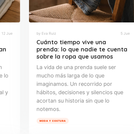
12 Jue
by Eva Ruiz
5 Jue
Cuánto tiempo vive una
tan
prenda: lo que nadie te cuenta
sobre la ropa que usamos
n
La vida de una prenda suele ser
e lo
mucho más larga de lo que
imaginamos. Un recorrido por
al y
hábitos, decisiones y silencios que
acortan su historia sin que lo
notemos.
MODA Y COSTURA