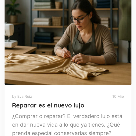
by Eva Ruiz
10 Mié
Reparar es el nuevo lujo
¿Comprar o reparar? El verdadero lujo está
en dar nueva vida a lo que ya tienes. ¿Qué
prenda especial conservarías siempre?